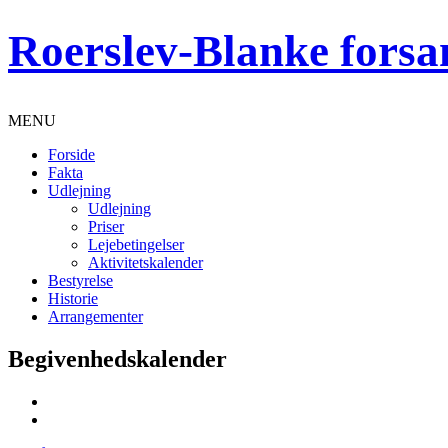
Roerslev-Blanke forsa
MENU
Forside
Fakta
Udlejning
Udlejning
Priser
Lejebetingelser
Aktivitetskalender
Bestyrelse
Historie
Arrangementer
Begivenhedskalender